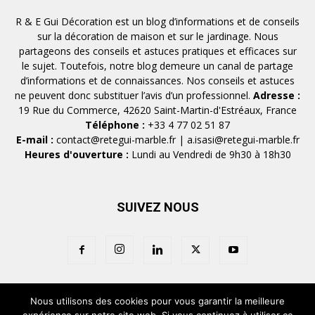
R & E Gui Décoration est un blog d’informations et de conseils
sur la décoration de maison et sur le jardinage. Nous
partageons des conseils et astuces pratiques et efficaces sur
le sujet. Toutefois, notre blog demeure un canal de partage
d’informations et de connaissances. Nos conseils et astuces
ne peuvent donc substituer l’avis d’un professionnel.
Adresse :
19 Rue du Commerce, 42620 Saint-Martin-d'Estréaux, France
Téléphone :
+33 4 77 02 51 87
E-mail :
contact@retegui-marble.fr
|
a.isasi@retegui-marble.fr
Heures d'ouverture :
Lundi au Vendredi de 9h30 à 18h30
SUIVEZ NOUS
Nous utilisons des cookies pour vous garantir la meilleure
Accueil
Qui sommes-nous ?
Contact
Mentions légales